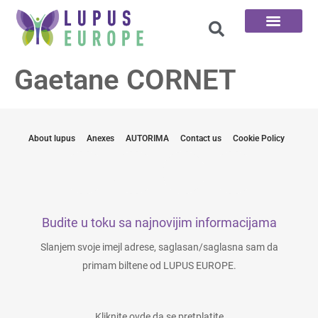
100 Pitanja
Gaetane CORNET
About lupus
Anexes
AUTORIMA
Contact us
Cookie Policy
Budite u toku sa najnovijim informacijama
Slanjem svoje imejl adrese, saglasan/saglasna sam da
primam biltene od LUPUS EUROPE.
Kliknite ovde da se pretplatite