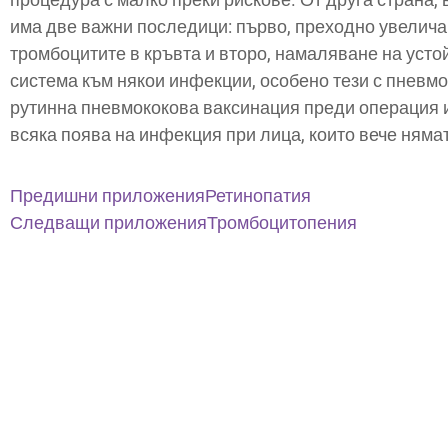
има две важни последици: първо, преходно увелича
тромбоцитите в кръвта и второ, намаляване на усто
система към някои инфекции, особено тези с пневмо
рутинна пневмококова ваксинация преди операция и
всяка поява на инфекция при лица, които вече няма
Предишни приложения
Ретинопатия
Следващи приложения
Тромбоцитопения