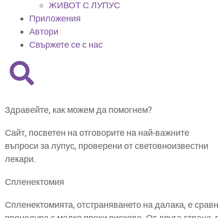
ЖИВОТ С ЛУПУС
Приложения
Автори
Свържете се с нас
Здравейте, как можем да помогнем?
Сайт, посветен на отговорите на най-важните
въпроси за лупус, проверени от световноизвестни
лекари.
Спленектомия
Спленектомията, отстраняването на далака, е сра
процедура с малко преки рискове. От друга страна, 