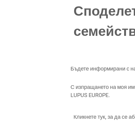
Споделет
семейст
Бъдете информирани с н
С изпращането на моя им
LUPUS EUROPE.
Кликнете тук, за да се а