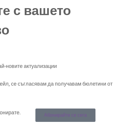
е с вашето
во
ай-новите актуализации
ейл, се съгласявам да получавам бюлетини от
бонирате.
Абонирайте се сега