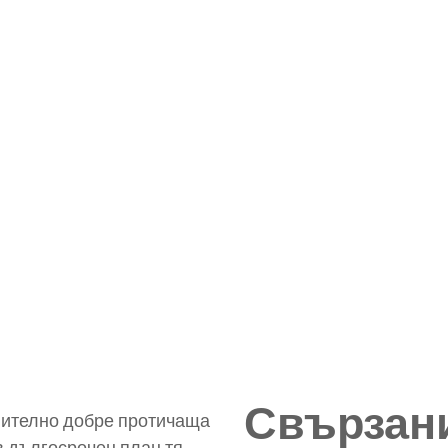
Свързан
внително добре протичаща
в дългосрочен план тя