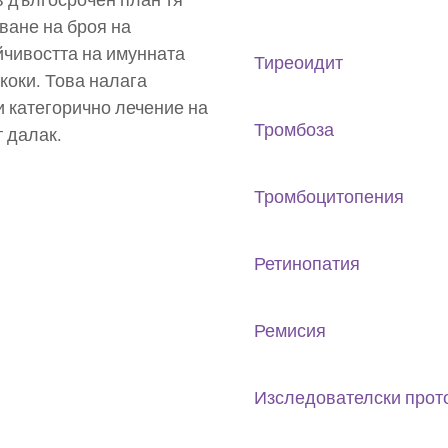
ване на броя на
йчивостта на имунната
Тиреоидит
коки. Това налага
 категорично лечение на
Тромбоза
т далак.
Тромбоцитопения
Ретинопатия
Ремисия
Изследователски прото