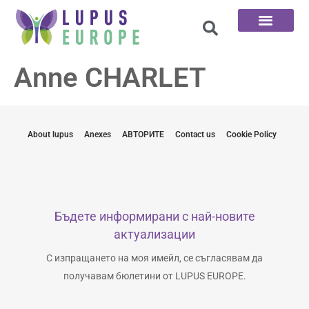
Начална страница
100-те въпроса
Свържете се с нас
Anne CHARLET
About lupus
Anexes
АВТОРИТЕ
Contact us
Cookie Policy
Бъдете информирани с най-новите
актуализации
С изпращането на моя имейл, се съгласявам да
получавам бюлетини от LUPUS EUROPE.