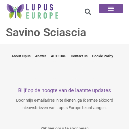
De 100 vragen
Savino Sciascia
About lupus
Anexes
AUTEURS
Contact us
Cookie Policy
Blijf op de hoogte van de laatste updates
Door mijn e-mailadres in te dienen, ga ik ermee akkoord
nieuwsbrieven van Lupus Europe te ontvangen.
Klik hier om u te abonneren