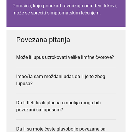
Gorušica, koju ponekad favorizuju određeni lekovi,
može se sprečiti simptomatskim lečenjem.
Povezana pitanja
Može li lupus uzrokovati velike limfne čvorove?
Imao/la sam moždani udar, da li je to zbog
lupusa?
Da li flebitis ili plućna embolija mogu biti
povezani sa lupusom?
Da li su moje česte glavobolje povezane sa