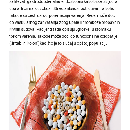
zahtevati gastroduodenalnu endoskopiju kako bi se isključila
upala ili čir na sluzokoži. Stres, anksioznost, duvan i alkohol
takođe su česti uzroci poremećaja varenja. Ređe, može doći
do vaskularnog zahvatanja zbog upale ili tromboze probavnih
krvnih sudova. Pacijenti tada opisuju „grčeve“ u stomaku
tokom varenja. Takođe može doći do funkcionalne kolopatije
(„iritabilni kolon“)kao što je to slučaj u opštoj populaciji.