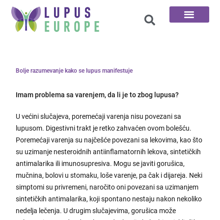
100 Pitanja
Bolje razumevanje kako se lupus manifestuje
Imam problema sa varenjem, da li je to zbog lupusa?
U većini slučajeva, poremećaji varenja nisu povezani sa
lupusom. Digestivni trakt je retko zahvaćen ovom bolešću.
Poremećaji varenja su najčešće povezani sa lekovima, kao što
su uzimanje nesteroidnih antiinflamatornih lekova, sintetičkih
antimalarika ili imunosupresiva. Mogu se javiti gorušica,
mučnina, bolovi u stomaku, loše varenje, pa čak i dijareja. Neki
simptomi su privremeni, naročito oni povezani sa uzimanjem
sintetičkih antimalarika, koji spontano nestaju nakon nekoliko
nedelja lečenja. U drugim slučajevima, gorušica može