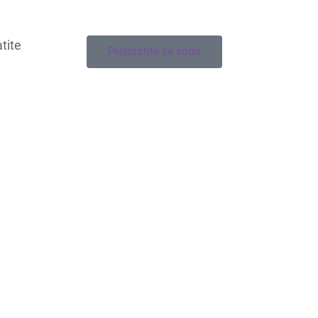
tite
Pretplatite se sada