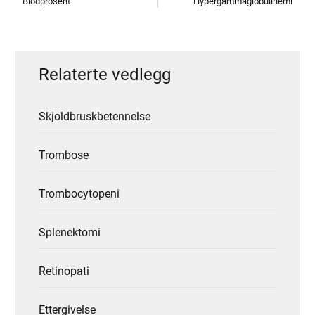
Blodprosent
Hypergammaglobulinemi
Relaterte vedlegg
Skjoldbruskbetennelse
Trombose
Trombocytopeni
Splenektomi
Retinopati
Ettergivelse