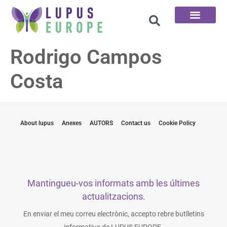
Pàgina d'inici
Les 100 preguntes
Rodrigo Campos
Costa
About lupus
Anexes
AUTORS
Contact us
Cookie Policy
Mantingueu-vos informats amb les últimes
actualitzacions.
En enviar el meu correu electrònic, accepto rebre butlletins
informatius de LUPUS EUROPE.