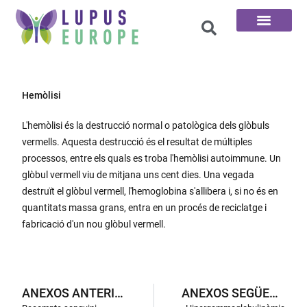
Pàgina d'inici
Les 100 preguntes
Hemòlisi
L'hemòlisi és la destrucció normal o patològica dels glòbuls
vermells. Aquesta destrucció és el resultat de múltiples
processos, entre els quals es troba l'hemòlisi autoimmune. Un
glòbul vermell viu de mitjana uns cent dies. Una vegada
destruït el glòbul vermell, l'hemoglobina s'allibera i, si no és en
quantitats massa grans, entra en un procés de reciclatge i
fabricació d'un nou glòbul vermell.
ANEXOS ANTERIORS
ANEXOS SEGÜENTS