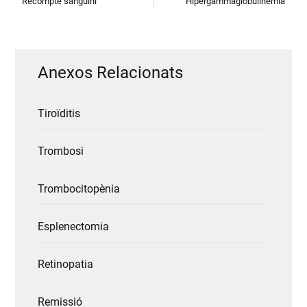
Recompte sanguini
Hipergammaglobulinèmia
Anexos Relacionats
Tiroïditis
Trombosi
Trombocitopènia
Esplenectomia
Retinopatia
Remissió