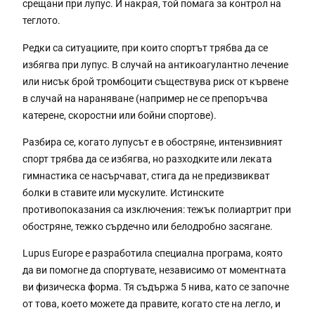
срещани при лупус. И накрая, той помага за контрол на
теглото.
Редки са ситуациите, при които спортът трябва да се
избягва при лупус. В случай на антикоагулантно лечение
или нисък брой тромбоцити съществува риск от кървене
в случай на нараняване (например не се препоръчва
катерене, скоростни или бойни спортове).
Разбира се, когато лупусът е в обостряне, интензивният
спорт трябва да се избягва, но разходките или леката
гимнастика се насърчават, стига да не предизвикват
болки в ставите или мускулите. Истинските
противопоказания са изключения: тежък полиартрит при
обостряне, тежко сърдечно или белодробно засягане.
Lupus Europe е разработила специална програма, която
да ви помогне да спортувате, независимо от моментната
ви физическа форма. Тя съдържа 5 нива, като се започне
от това, което можете да правите, когато сте на легло, и