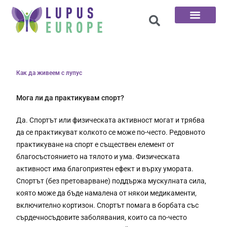
Начална страница
100-те въпроса
Свържете се с нас
Как да живеем с лупус
Мога ли да практикувам спорт?
Да. Спортът или физическата активност могат и трябва
да се практикуват колкото се може по-често. Редовното
практикуване на спорт е съществен елемент от
благосъстоянието на тялото и ума. Физическата
активност има благоприятен ефект и върху умората.
Спортът (без претоварване) поддържа мускулната сила,
която може да бъде намалена от някои медикаменти,
включително кортизон. Спортът помага в борбата със
сърдечносъдовите заболявания, които са по-често