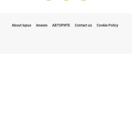
About lupus
Anexes
АВТОРИТЕ
Contact us
Cookie Policy
Бъдете информирани с най-новите
актуализации
С изпращането на моя имейл, се съгласявам да
получавам бюлетини от LUPUS EUROPE.
Кликнете тук, за да се абонирате.
Абонирайте се сега