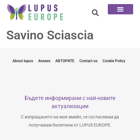
Начална страница
100-те въпроса
Свържете се с нас
Savino Sciascia
About lupus
Anexes
АВТОРИТЕ
Contact us
Cookie Policy
Бъдете информирани с най-новите
актуализации
С изпращането на моя имейл, се съгласявам да
получавам бюлетини от LUPUS EUROPE.